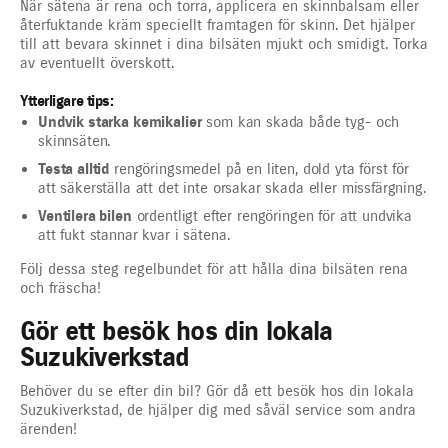
När sätena är rena och torra, applicera en skinnbalsam eller
återfuktande kräm speciellt framtagen för skinn. Det hjälper
till att bevara skinnet i dina bilsäten mjukt och smidigt. Torka
av eventuellt överskott.
Ytterligare tips:
Undvik starka kemikalier
som kan skada både tyg- och
skinnsäten.
Testa alltid
rengöringsmedel på en liten, dold yta först för
att säkerställa att det inte orsakar skada eller missfärgning.
Ventilera bilen
ordentligt efter rengöringen för att undvika
att fukt stannar kvar i sätena.
Följ dessa steg regelbundet för att hålla dina bilsäten rena
och fräscha!
Gör ett besök hos din lokala
Suzukiverkstad
Behöver du se efter din bil? Gör då ett besök hos din lokala
Suzukiverkstad, de hjälper dig med såväl service som andra
ärenden!