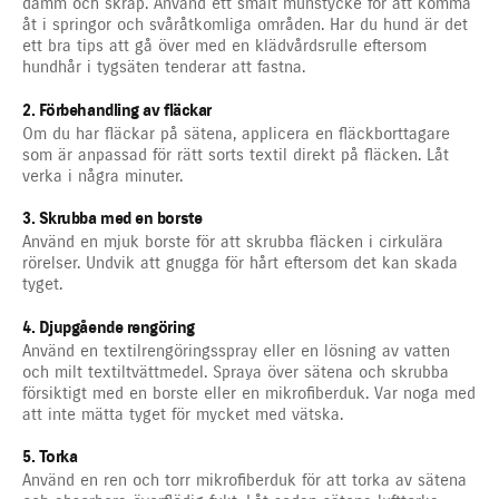
damm och skräp. Använd ett smalt munstycke för att komma
åt i springor och svåråtkomliga områden. Har du hund är det
ett bra tips att gå över med en klädvårdsrulle eftersom
hundhår i tygsäten tenderar att fastna.
2. Förbehandling av fläckar
Om du har fläckar på sätena, applicera en fläckborttagare
som är anpassad för rätt sorts textil direkt på fläcken. Låt
verka i några minuter.
3. Skrubba med en borste
Använd en mjuk borste för att skrubba fläcken i cirkulära
rörelser. Undvik att gnugga för hårt eftersom det kan skada
tyget.
4. Djupgående rengöring
Använd en textilrengöringsspray eller en lösning av vatten
och milt textiltvättmedel. Spraya över sätena och skrubba
försiktigt med en borste eller en mikrofiberduk. Var noga med
att inte mätta tyget för mycket med vätska.
5. Torka
Använd en ren och torr mikrofiberduk för att torka av sätena