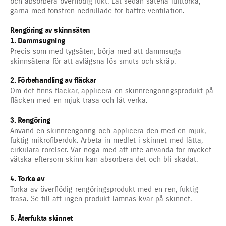
och absorbera överflödig fukt. Låt sedan sätena lufttorka,
gärna med fönstren nedrullade för bättre ventilation.
Rengöring av skinnsäten
1. Dammsugning
Precis som med tygsäten, börja med att dammsuga
skinnsätena för att avlägsna lös smuts och skräp.
2. Förbehandling av fläckar
Om det finns fläckar, applicera en skinnrengöringsprodukt på
fläcken med en mjuk trasa och låt verka.
3. Rengöring
Använd en skinnrengöring och applicera den med en mjuk,
fuktig mikrofiberduk. Arbeta in medlet i skinnet med lätta,
cirkulära rörelser. Var noga med att inte använda för mycket
vätska eftersom skinn kan absorbera det och bli skadat.
4. Torka av
Torka av överflödig rengöringsprodukt med en ren, fuktig
trasa. Se till att ingen produkt lämnas kvar på skinnet.
5. Återfukta skinnet