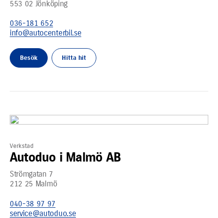
553 02
Jönköping
036-181 652
info@autocenterbil.se
Besök
Hitta hit
Verkstad
Autoduo i Malmö AB
Strömgatan 7
212 25
Malmö
040-38 97 97
service@autoduo.se