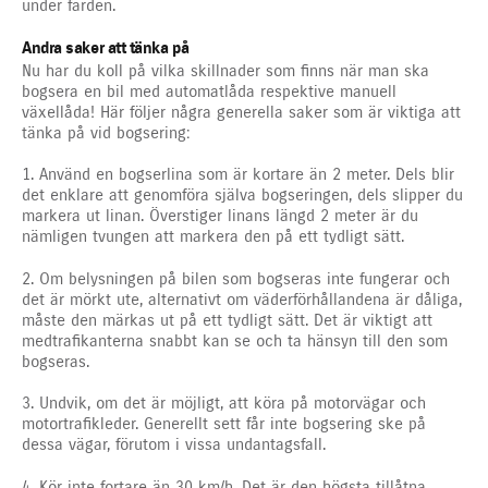
under färden.
Andra saker att tänka på
Nu har du koll på vilka skillnader som finns när man ska
bogsera en bil med automatlåda respektive manuell
växellåda! Här följer några generella saker som är viktiga att
tänka på vid bogsering:
1. Använd en bogserlina som är kortare än 2 meter. Dels blir
det enklare att genomföra själva bogseringen, dels slipper du
markera ut linan. Överstiger linans längd 2 meter är du
nämligen tvungen att markera den på ett tydligt sätt.
2. Om belysningen på bilen som bogseras inte fungerar och
det är mörkt ute, alternativt om väderförhållandena är dåliga,
måste den märkas ut på ett tydligt sätt. Det är viktigt att
medtrafikanterna snabbt kan se och ta hänsyn till den som
bogseras.
3. Undvik, om det är möjligt, att köra på motorvägar och
motortrafikleder. Generellt sett får inte bogsering ske på
dessa vägar, förutom i vissa undantagsfall.
4. Kör inte fortare än 30 km/h. Det är den högsta tillåtna