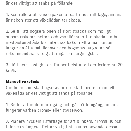
är det viktigt att tänka på följande:
1. Kontrollera att växelspaken är satt i neutralt läge, annars
är risken stor att växellådan tar skada.
2. Se till att bogsera bilen så kort sträcka som möjligt,
annars riskerar motorn och växellådan att ta skada. En bil
med automatlåda bör inte dras bakom ett annat fordon
längre än åtta mil. Behöver den bogseras längre än så
rekommenderar vi dig att ringa en bärgningsbil.
3. Håll nere hastigheten. Du bör helst inte köra fortare än 20
km/h.
Manuell växellåda
Om bilen som ska bogseras är utrustad med en manuell
växellåda är det viktigt att tänka på följande:
1. Se till att motorn är i gång och går på tomgång, annars
fungerar varken broms- eller styrservon.
2. Placera nyckeln i startläge för att blinkers, bromsljus och
tutan ska fungera. Det är viktigt att kunna använda dessa